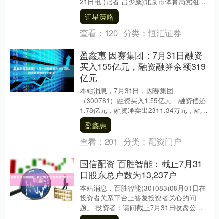
21日电 (记者 吕少威)北京市体育局党组书
记、局长于庆丰21日在第二届世界人形机
证星策略
器....
查看：
120
分类：
恒汇证券
盈鑫惠 因赛集团：7月31日融资
买入155亿元，融资融券余额319
亿元
本站消息，7月31日，因赛集团
（300781）融资买入1.55亿元，融资偿还
1.78亿元，融资净卖出2311.34万元，融资
余额3.19亿元。 融券方面，当日无....
盈鑫惠
查看：
201
分类：
配资门户
国信配资 百胜智能：截止7月31
日股东总户数为13,237户
本站消息，百胜智能(301083)08月01日在
投资者关系平台上答复投资者关心的问
题。 投资者：请问截止7月31日收盘公司
的股东人数是多少？百胜智能董秘：尊敬