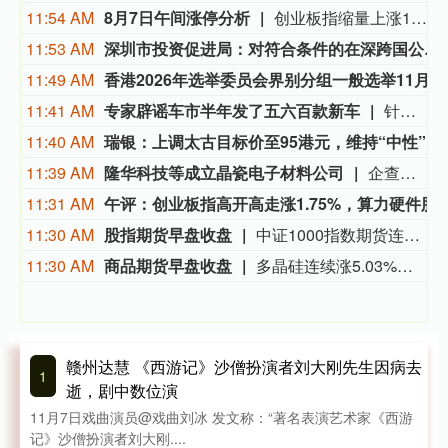
11:54 AM
8月7日午间涨停分析
创业板指缩量上涨1.75%，医药、算力硬件股持续爆发。宝鼎科技、云南锗业、汇绿生态、沃格光电、百花医药均4连板，一图看懂>>
11:53 AM
深圳市投资促进局：对符合条件的在深跨国公司中国区总部、亚太区总部、事业部全球总部，一次性给予最高800万元的能级奖励
11:49 AM
香港2026年选举委员会界别分
11:41 AM
专家辟谣车市半年发了五六百款新车
针对上半年上市新车超500款的行业热议数据，中国汽车流通协会专家李颜伟今日在社交平台上表示，2026年1-6月国内全新车型仅约165款，市面流传500至600款的说法并不严谨。 李颜伟解释，500多款是车型+各类配置、衍生款的合并统计。“比如新上市一款车型，有三个配置，这可以算作是1款车型，3个款型；如果上半年这165款车型，加上不同配置，或许能有500~600个款型；但是说成500-600款车型就不严谨了。” 此前多家媒体采用宽口径统计，称1-5月新车550款、上半年超600款，引发行业内卷讨论。（一财）
11:40 AM
瑞银：上调太古目标价至95港元，维持“中性”评级
11:39 AM
隆华科技等成立晶瓷电子材料公司
企查查APP显示，近日，广西晶瓷电子材料有限公司成立，法定代表人为赵光政，注册资本为1000万元，经营范围包含电子专用材料研发；电子专用材料制造；新型陶瓷材料销售；特种陶瓷制品制造；新材料技术研发等。企查查股权穿透显示，该公司由隆华科技(300263)旗下丰联科光电（洛阳）股份有限公司等共同持股。
11:31 AM
午评：创业板指高开高走涨1.75%，算力硬件
11:30 AM
股指期货早盘收盘
中证1000指数期货连续涨1.16%， 沪深300指数期货连续涨0.79%， 中证500指数期货连续涨1.27%， 上证50指数期货连续涨0.90%。
11:30 AM
商品期货早盘收盘
多晶硅连续涨5.03%，上海原油连续涨4.92%，乙二醇连续涨4.69%，丁二烯橡胶连续涨3.68%，燃料油连续涨3.45%，低硫燃料油连续涨3.32%，焦炭连续涨3.22%，沥青连续涨3.16%，瓶片连续涨3.15%，豆一连续涨2.91%。
赣州达慧 《西游记》沙僧扮演者刘大刚先生因病去
1
逝，剧中数位演
11月7日戏曲演员@戏曲刘冰 发文称：“著名表演艺术家《西游
记》沙僧扮演者刘大刚....