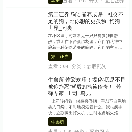
查看：
145
分类：
恒汇证券
举动里，不....
第二证券 狗语者养成课：社交不
足的狗，比你想的更孤独_狗狗_
世界_同类
在小区里，时常看见一只只狗狗独自散
步，或困在阳台孤独凝望，它们的眼神中
藏着一种茫然若失的寂静。它们的主人或
许以为，丰盛食物、精致玩具、舒适小窝
第二证券
便是爱的全部表达。....
查看：
64
分类：
炒股配资
牛鑫所 炸裂欢乐！揭秘“我是不是
被你炸死”背后的搞笑传奇！_炸
弹专家_上司_鸟儿
1.上司轻叼着一缕袅袅香烟，手却不自觉地
插入口袋，不时地摸索着什么。我眼疾手
快，立刻掏出打火机，适时地点燃火焰，
将它递至上司唇边。 上司似乎被吓了一
牛鑫所
跳，连忙将嘴....
查看：
116
分类：
配资网址