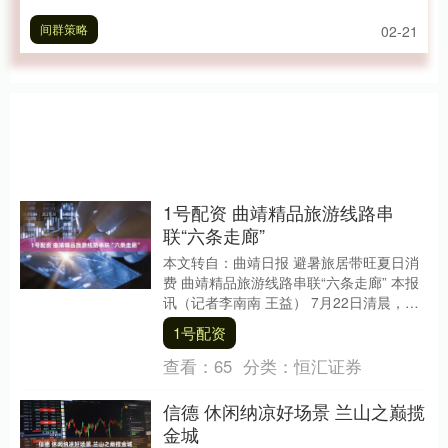
间群策略
02-21
1号配资 曲靖精品旅游线路串
联“六条走廊”
本文转自：曲靖日报 避暑旅居带旺夏日消
费 曲靖精品旅游线路串联“六条走廊” 本报
讯（记者李南南 王益） 7月22日清晨，麒
麟区文华街道丰登小学前，一辆辆旅游大
1号配资
巴....
查看：
65
分类：
恒汇证券
信德 休闲纳凉好场景 兰山之巅揽
金城