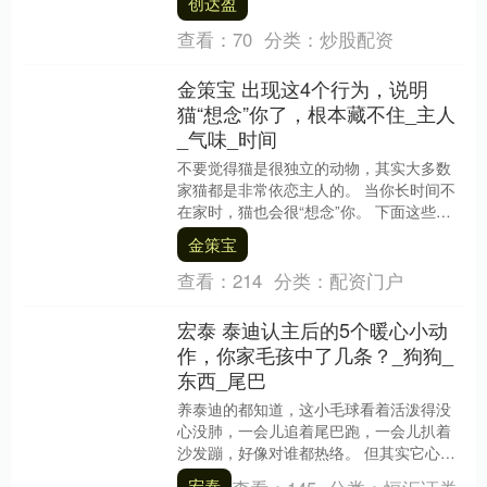
创达盈
查看：
70
分类：
炒股配资
金策宝 出现这4个行为，说明
猫“想念”你了，根本藏不住_主人
_气味_时间
不要觉得猫是很独立的动物，其实大多数
家猫都是非常依恋主人的。 当你长时间不
在家时，猫也会很“想念”你。 下面这些行
为，正是猫“想念”你的具体样子。 守在门
金策宝
口 如....
查看：
214
分类：
配资门户
宏泰 泰迪认主后的5个暖心小动
作，你家毛孩中了几条？_狗狗_
东西_尾巴
养泰迪的都知道，这小毛球看着活泼得没
心没肺，一会儿追着尾巴跑，一会儿扒着
沙发蹦，好像对谁都热络。 但其实它心里
门儿清，谁是真正的“自己人”，藏在一堆小
宏泰