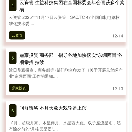
云资管 生益科技集团在全国标委会年会喜获多个奖
4
项
云资管 2025年11月17日云资管，SAC/TC 47全国印制电路标
准化技术委....
云资管
12-14
鼎豪投资 商务部：指导各地加快落实“东绸西固”各
5
项举措 持续
近日鼎豪投资，商务部等7部门联合印发了《关于开展茧丝绸产
业“东绸西固”工作的通知....
鼎豪投资
12-13
间群策略 本月天象大戏轮番上演
6
12月，超级月亮、木星伴月、水星西大距、双子座流星雨，还
有除夕前的“月掩昴星团”....