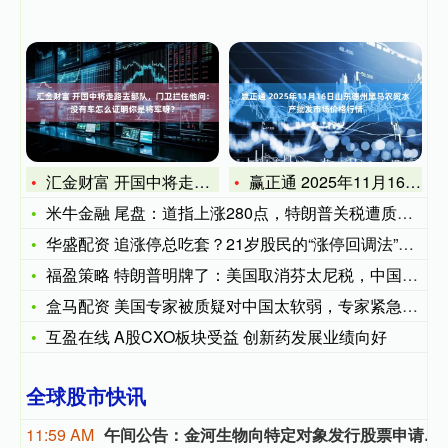
汇金财富 开国中将走路去部队，门卫拦住他问：没有车怎么证明你
赢正通 2025年11月16日山东德州黑马农贸水产批发市场价
米牛金融 尾盘：道指上涨280点，特朗普关税遭质疑且AI交易
华盛配资 追涨停总吃套？21岁股民的“涨停回调法”：10天8
福盈策略 特朗普明牌了：美国取消芬太尼税，中国买美国大豆、取
盒马配资 美国专家被质疑对中国太软弱，专家紧急表态：实际上很
互盈在线 A股CXO板块受益 创新药发展业绩向好
全球股市快讯
11:59 AM
午间公告：金河生物向特定对象发行股票申请获证监会同意注册批复