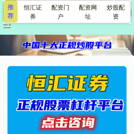
推
恒汇证
配资门
配资网
炒股配
荐
券
户
址
资