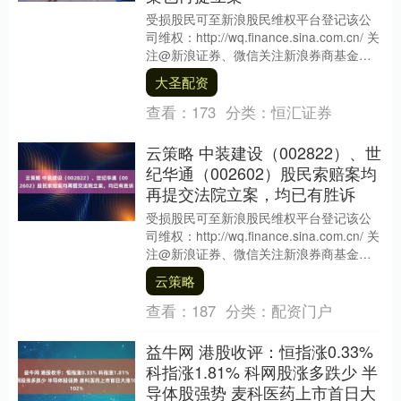
受损股民可至新浪股民维权平台登记该公
司维权：http://wq.finance.sina.com.cn/ 关
注@新浪证券、微信关注新浪券商基金、
百度搜索新浪股民....
大圣配资
查看：
173
分类：
恒汇证券
云策略 中装建设（002822）、世
纪华通（002602）股民索赔案均
再提交法院立案，均已有胜诉
受损股民可至新浪股民维权平台登记该公
司维权：http://wq.finance.sina.com.cn/ 关
注@新浪证券、微信关注新浪券商基金、
百度搜索新浪股民....
云策略
查看：
187
分类：
配资门户
益牛网 港股收评：恒指涨0.33%
科指涨1.81% 科网股涨多跌少 半
导体股强势 麦科医药上市首日大