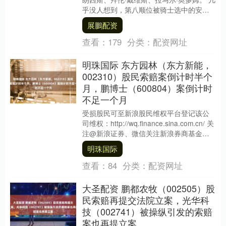
乎没人想到，第八顺位被骑士选中的安德
烈·米勒，会成为那届选秀里职业生涯最
展鵬配资
长、....
查看：
179
分类：
配资网址
明珠国际 东方园林（东方新能，
002310）股民索赔案倒计时半个
月，鹏博士（600804）案倒计时
不足一个月
受损股民可至新浪股民维权平台登记该公
司维权：http://wq.finance.sina.com.cn/ 关
注@新浪证券、微信关注新浪券商基金、
百度搜索新浪股民....
明珠国际
查看：
84
分类：
配资网址
大圣配资 鹏都农牧（002505）股
民索赔再提交法院立案，光华科
技（002741）被操纵引发的索赔
案也再提立案