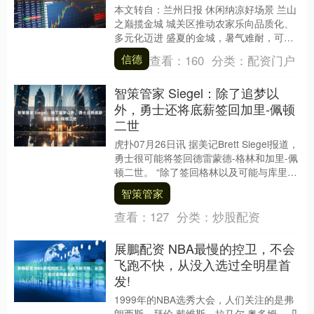
本文转自：兰州日报 休闲纳凉好场景 兰山
之巅揽金城 城关区推动农家乐向品质化、
多元化迈进 盛夏的金城，暑气难耐，可在
兰山之巅却是凉风习习、满目葱茏，一幅
信德
查看：
160
分类：
配资门户
生态优美....
智策管家 Siegel：除了追梦以
外，勇士还将底薪签回加里-佩顿
二世
虎扑07月26日讯 据美记Brett Siegel报道，
勇士很可能将签回德雷蒙德-格林和加里-佩
顿二世。 “除了签回格林以及可能与库里续
约之外，勇士很可能以底薪....
智策管家
查看：
127
分类：
炒股配资
展鵬配资 NBA最慢的控卫，不会
飞跑不快，从没入选过全明星首
发!
1999年的NBA选秀大会，人们关注的是弗
朗西斯、拜伦·戴维斯、拉马尔·奥多姆。 几