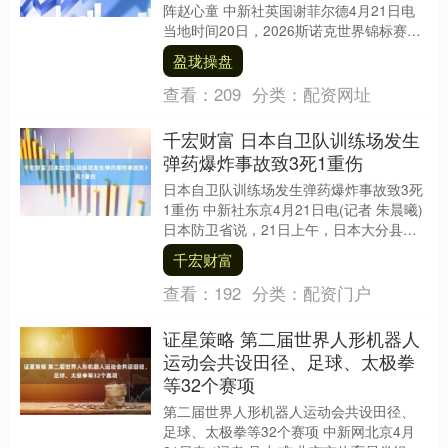
阵赵心童 中新社英国谢菲尔德4月21日电
当地时间20日，2026斯诺克世界锦标赛在
英国谢菲尔德继续进行首轮较量，中国
盈珑操盘
选....
查看：
209
分类：
配资网址
千宏财富 日本自卫队训练场发生
弹药爆炸事故致3死1重伤
日本自卫队训练场发生弹药爆炸事故致3死
1重伤 中新社东京4月21日电(记者 朱晨曦)
日本防卫省说，21日上午，日本大分县陆
上自卫队“日出生台演习场”在训练过程中....
千宏财富
查看：
192
分类：
配资门户
证星策略 第二届世界人形机器人
运动会共设田径、足球、太极拳
等32个赛项
第二届世界人形机器人运动会共设田径、
足球、太极拳等32个赛项 中新网北京4月