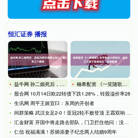
恒汇证券 播报
益牛网 孙二娘死后，武松为何哭得那么伤心？他有三个原因
楠希配资 《一笑随歌》凤平城最大的成功，就是三个孩子互相信任
股合网 10月14日欧22转债下跌1.28%，转股溢价率28
生讯网 周平王姬宜臼：东周的开创者
间群策略 武汉女足2-0！亚冠2轮不败登顶 王霜双响 外援中
汇金财富 开国中将走路去部队，门卫拦住他问：没有车怎么证明你
仁信 祝福满满！苏炳添妻子纪念两人结婚9周年