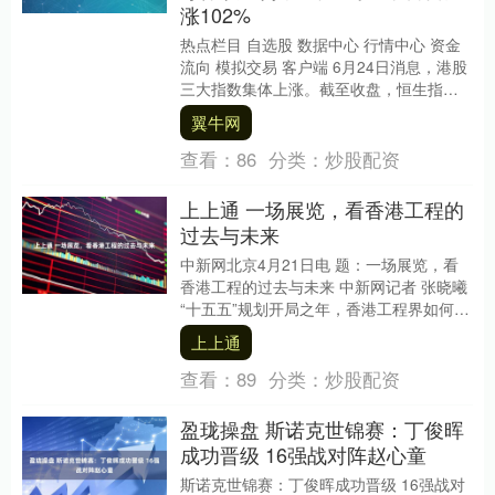
涨102%
热点栏目 自选股 数据中心 行情中心 资金
流向 模拟交易 客户端 6月24日消息，港股
三大指数集体上涨。截至收盘，恒生指数
涨0.33%，报23412.18，恒生....
翼牛网
查看：
86
分类：
炒股配资
上上通 一场展览，看香港工程的
过去与未来
中新网北京4月21日电 题：一场展览，看
香港工程的过去与未来 中新网记者 张晓曦
“十五五”规划开局之年，香港工程界如何更
好融入和服务国家发展大局、参与全球竞
上上通
争....
查看：
89
分类：
炒股配资
盈珑操盘 斯诺克世锦赛：丁俊晖
成功晋级 16强战对阵赵心童
斯诺克世锦赛：丁俊晖成功晋级 16强战对